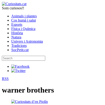
Som curiosos!!
Animals i plantes
Cos humà i salut
Esports
Física i Química
Història
Natura
Univers i Astronomia
Tradicions
SocPetit.cat
RSS
warner brothers