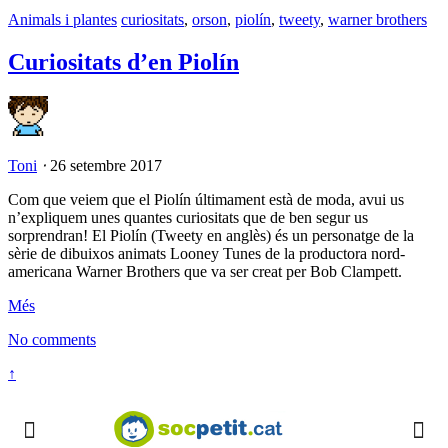
Animals i plantes
curiositats
,
orson
,
piolín
,
tweety
,
warner brothers
Curiositats d’en Piolín
Toni
⋅
26 setembre 2017
Com que veiem que el Piolín últimament està de moda, avui us
n’expliquem unes quantes curiositats que de ben segur us
sorprendran! El Piolín (Tweety en anglès) és un personatge de la
sèrie de dibuixos animats Looney Tunes de la productora nord-
americana Warner Brothers que va ser creat per Bob Clampett.
Més
No comments
↑