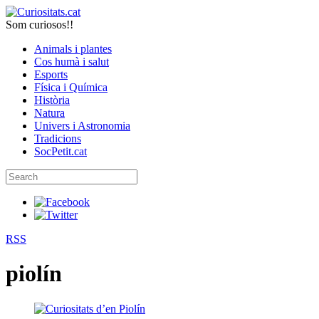
Som curiosos!!
Animals i plantes
Cos humà i salut
Esports
Física i Química
Història
Natura
Univers i Astronomia
Tradicions
SocPetit.cat
RSS
piolín