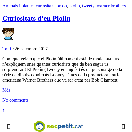
Animals i plantes
curiositats
,
orson
,
piolín
,
tweety
,
warner brothers
Curiositats d’en Piolín
Toni
⋅
26 setembre 2017
Com que veiem que el Piolín últimament està de moda, avui us
n’expliquem unes quantes curiositats que de ben segur us
sorprendran! El Piolín (Tweety en anglès) és un personatge de la
sèrie de dibuixos animats Looney Tunes de la productora nord-
americana Warner Brothers que va ser creat per Bob Clampett.
Més
No comments
↑