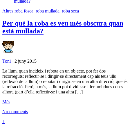
Altres
roba fosca
,
roba mullada
,
roba seca
Per què la roba es veu més obscura quan
està mullada?
Toni
⋅
2 juny 2015
La llum, quan incideix i rebota en un objecte, pot fer dos
recorreguts: reflectir-se i dirigir-se directament cap als teus ulls
(reflexió de la llum) o rebotar i dirigir-se en una altra direcció, que és
la refracció. Però, a més, la llum pot dividir-se i fer ambdues coses
alhora (part d’ella reflectir-se i una altra […]
Més
No comments
↑