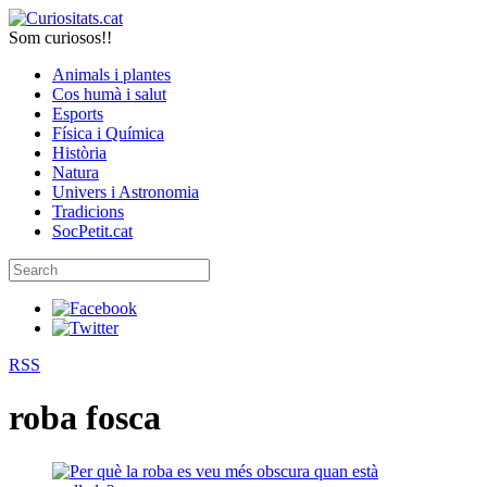
Som curiosos!!
Animals i plantes
Cos humà i salut
Esports
Física i Química
Història
Natura
Univers i Astronomia
Tradicions
SocPetit.cat
RSS
roba fosca