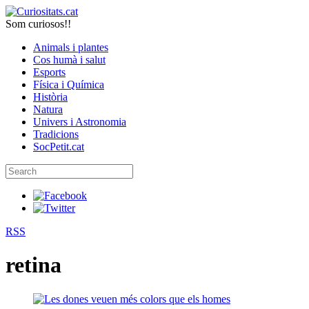
Som curiosos!!
Animals i plantes
Cos humà i salut
Esports
Física i Química
Història
Natura
Univers i Astronomia
Tradicions
SocPetit.cat
RSS
retina