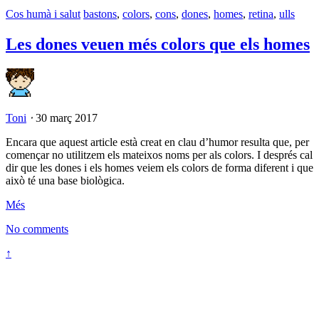
Cos humà i salut
bastons
,
colors
,
cons
,
dones
,
homes
,
retina
,
ulls
Les dones veuen més colors que els homes
Toni
⋅
30 març 2017
Encara que aquest article està creat en clau d’humor resulta que, per
començar no utilitzem els mateixos noms per als colors. I després cal
dir que les dones i els homes veiem els colors de forma diferent i que
això té una base biològica.
Més
No comments
↑