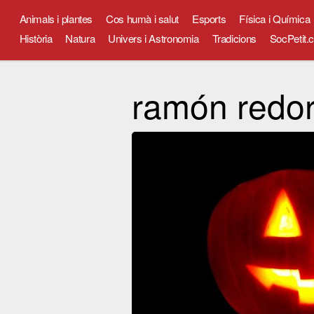
Animals i plantes
Cos humà i salut
Esports
Física i Química
Història
Natura
Univers i Astronomia
Tradicions
SocPetit.c
ramón redor