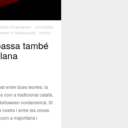
sitats d'halloween
,
curiositats
loween o castanyada
,
ramón
abassa també
alana
t entre dues teories: la
s com a tradicional català,
 Halloween nordamericà. Si
nostra i entre les zones
 com a majoritària i