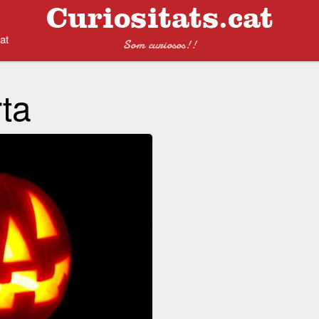
at
Som curiosos!!
ta