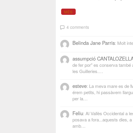
MÉS
4 comments
Belinda Jane Parris
: Molt int
assumpció CANTALOZELL
de fer por" es conserva també 
les Guilleries.…
esteve
: La meva mare es de 
érem petits, hi passàvem llar
per la…
Feliu
: Al Vallès Occidental a 
posava a fora...aquests dies, a
amb…