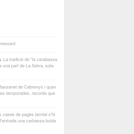
eressant.
A
: La tradició de "la carabassa
a una part de La Selva, sota
Massanet de Cabrenys i quan
gues temporades, recordo que
les cases de pagès també s'hi
 l'entrada una carbassa buida