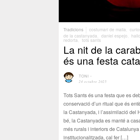
Tradicions
costumari de malla
,
curio
de la castanyada
,
daniel espejo
,
hal
redorta
,
tots sants
La nit de la car
és una festa cat
TONI
⋅
24 octubre 2025
Tots Sants és una festa que es deba
conservació d’un ritual que és entè
la Castanyada, i l’assimilació del
bé, la Castanyada es manté a casa 
més rurals i interiors de Catalunya
institucionalitzada, cal fer […]