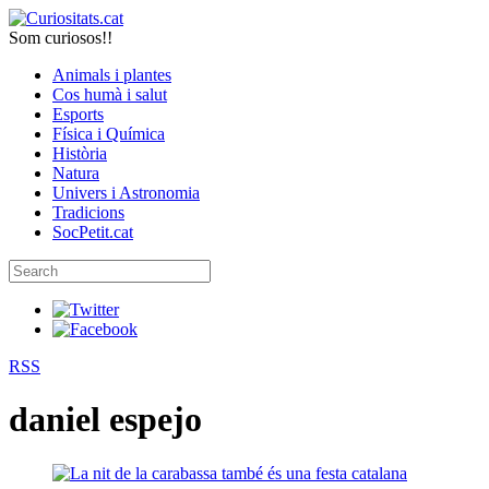
Som curiosos!!
Animals i plantes
Cos humà i salut
Esports
Física i Química
Història
Natura
Univers i Astronomia
Tradicions
SocPetit.cat
RSS
daniel espejo