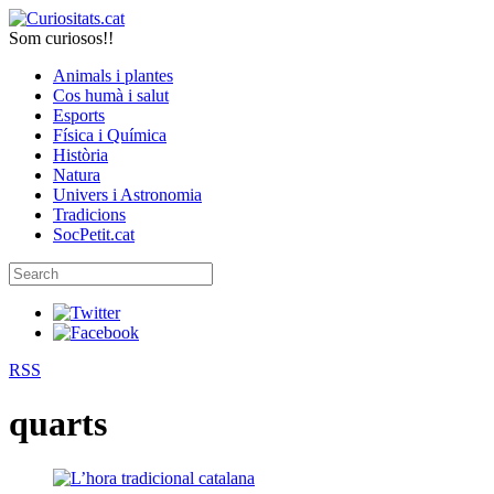
Som curiosos!!
Animals i plantes
Cos humà i salut
Esports
Física i Química
Història
Natura
Univers i Astronomia
Tradicions
SocPetit.cat
RSS
quarts