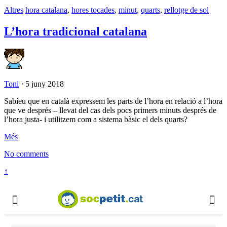
Altres
hora catalana
,
hores tocades
,
minut
,
quarts
,
rellotge de sol
L’hora tradicional catalana
Toni
⋅
5 juny 2018
Sabíeu que en català expressem les parts de l’hora en relació a l’hora
que ve després – llevat del cas dels pocs primers minuts després de
l’hora justa- i utilitzem com a sistema bàsic el dels quarts?
Més
No comments
↑