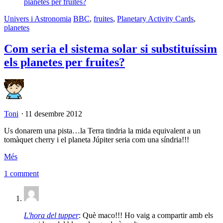
Univers i Astronomia
BBC
,
fruites
,
Planetary Activity Cards
,
planetes
Com seria el sistema solar si substituíssim
els planetes per fruites?
Toni
⋅
11 desembre 2012
Us donarem una pista…la Terra tindria la mida equivalent a un
tomàquet cherry i el planeta Júpiter seria com una síndria!!!
Més
1 comment
L'hora del tupper
: Què maco!!! Ho vaig a compartir amb els