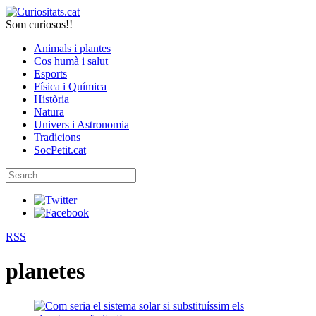
Som curiosos!!
Animals i plantes
Cos humà i salut
Esports
Física i Química
Història
Natura
Univers i Astronomia
Tradicions
SocPetit.cat
RSS
planetes