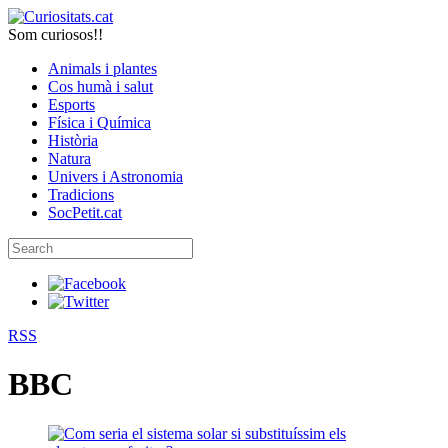
Som curiosos!!
Animals i plantes
Cos humà i salut
Esports
Física i Química
Història
Natura
Univers i Astronomia
Tradicions
SocPetit.cat
RSS
BBC