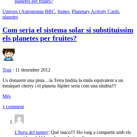
Univers i Astronomia
BBC
,
fruites
,
Planetary Activity Cards
,
planetes
Com seria el sistema solar si substituíssim
els planetes per fruites?
Toni
⋅
11 desembre 2012
Us donarem una pista…la Terra tindria la mida equivalent a un
tomàquet cherry i el planeta Júpiter seria com una síndria!!!
Més
1 comment
L'hora del tupper
: Què maco!!! Ho vaig a compartir amb els