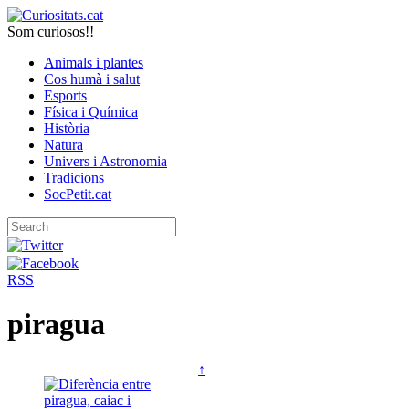
Som curiosos!!
Animals i plantes
Cos humà i salut
Esports
Física i Química
Història
Natura
Univers i Astronomia
Tradicions
SocPetit.cat
RSS
piragua
↑