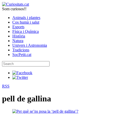
Som curiosos!!
Animals i plantes
Cos humà i salut
Esports
Física i Química
Història
Natura
Univers i Astronomia
Tradicions
SocPetit.cat
RSS
pell de gallina