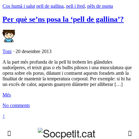
Cos humà i salut
pell de gallina
,
pell i fred
,
pèls de punta
Per què se’ns posa la ‘pell de gallina’?
Toni
⋅
20 desembre 2013
A la part més profunda de la pell hi trobem les glàndules
sudoríperes, el teixit gras o els bulbs pilosos i una musculatura que
opera sobre els porus, dilatant i contraent aquests foradets amb la
finalitat de mantenir la temperatura corporal. Per exemple: si hi ha
un excés de calor, aquests guanyen diàmetre per alliberar […]
Més
No comments
↑