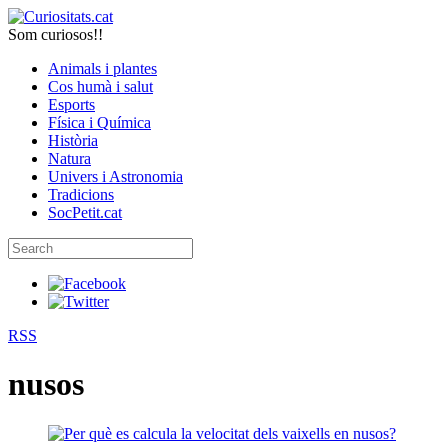
Som curiosos!!
Animals i plantes
Cos humà i salut
Esports
Física i Química
Història
Natura
Univers i Astronomia
Tradicions
SocPetit.cat
RSS
nusos