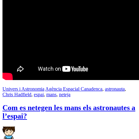
Univers i Astronomia
Agència Espacial Canadenca
,
astronauta
,
Chris Hadfield
,
espai
,
mans
,
neteja
Com es netegen les mans els astronautes a
l’espai?