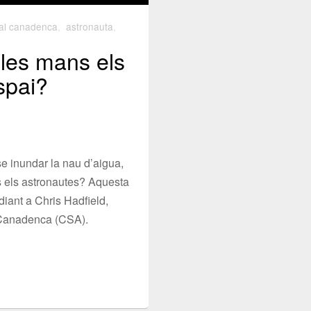
al canadenca
,
astronauta
,
les mans els
spai?
se inundar la nau d’aigua,
s els astronautes? Aquesta
diant a Chris Hadfield,
 Canadenca (CSA).