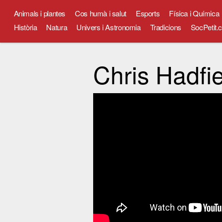
Animals i plantes
Cos humà i salut
Esports
Física i Química
Història
Natura
Univers i Astronomia
Tradicions
SocPetit.c
Chris Hadfi