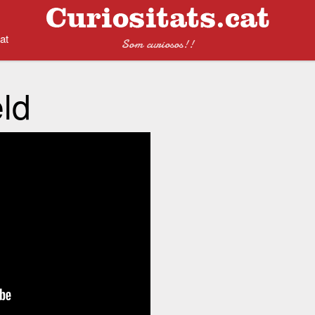
at
Som curiosos!!
eld