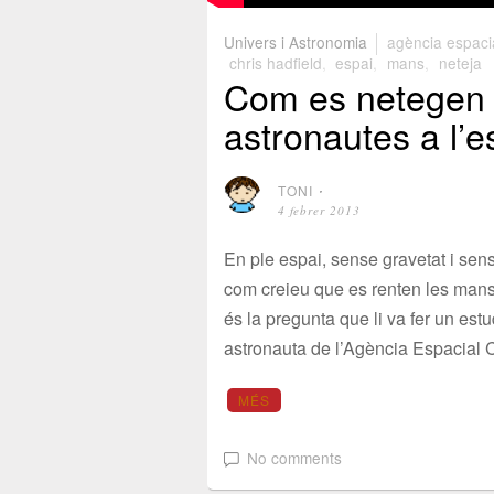
Univers i Astronomia
agència espaci
chris hadfield
,
espai
,
mans
,
neteja
Com es netegen 
astronautes a l’e
TONI
⋅
4 febrer 2013
En ple espai, sense gravetat i sen
com creieu que es renten les man
és la pregunta que li va fer un estu
astronauta de l’Agència Espacial
MÉS
No comments