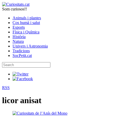
Som curiosos!!
Animals i plantes
Cos humà i salut
Esports
Física i Química
Història
Natura
Univers i Astronomia
Tradicions
SocPetit.cat
RSS
licor anisat