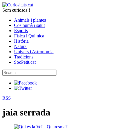
Som curiosos!!
Animals i plantes
Cos humà i salut
Esports
Física i Química
Història
Natura
Univers i Astronomia
Tradicions
SocPetit.cat
RSS
jaia serrada