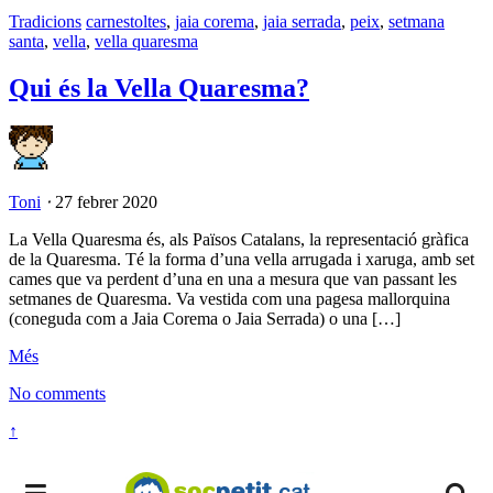
Tradicions
carnestoltes
,
jaia corema
,
jaia serrada
,
peix
,
setmana
santa
,
vella
,
vella quaresma
Qui és la Vella Quaresma?
Toni
⋅
27 febrer 2020
La Vella Quaresma és, als Països Catalans, la representació gràfica
de la Quaresma. Té la forma d’una vella arrugada i xaruga, amb set
cames que va perdent d’una en una a mesura que van passant les
setmanes de Quaresma. Va vestida com una pagesa mallorquina
(coneguda com a Jaia Corema o Jaia Serrada) o una […]
Més
No comments
↑