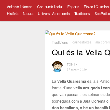
Animals i plantes
Cos humà i salut
Esports
Física i Química
Història
Natura
Univers i Astronomia
Tradicions
SocPetit.c
Tradicions
carnestoltes
,
jaia core
Qui és la Vella
TONI
⋅
27 febrer 2020
La
Vella Quaresma
és, als Païso
forma d’una
vella arrugada i xa
que van passant les setmanes d
(coneguda com a Jaia Corema o J
dos bacallans, o bé un bacallà i