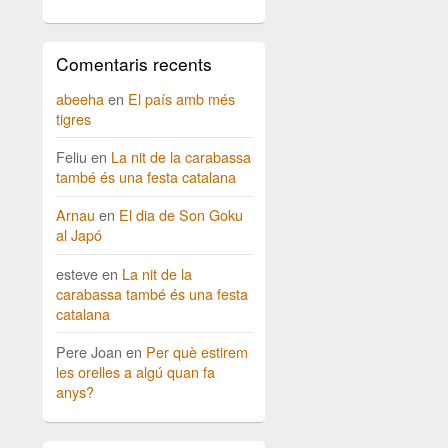
Comentaris recents
abeeha
en
El país amb més
tigres
Feliu
en
La nit de la carabassa
també és una festa catalana
Arnau
en
El dia de Son Goku
al Japó
esteve
en
La nit de la
carabassa també és una festa
catalana
Pere Joan
en
Per què estirem
les orelles a algú quan fa
anys?