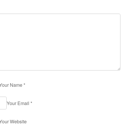
Your Name
*
Your Email
*
Your Website