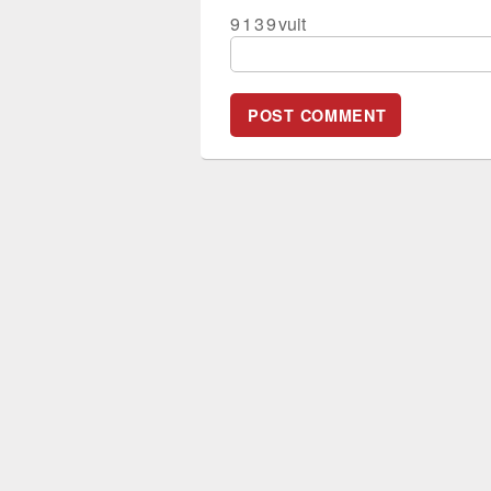
9
1
3
9
vuit