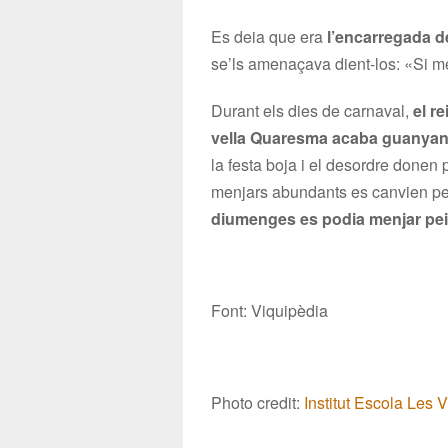
Es deia que era
l’encarregada d
se’ls amenaçava dient-los: «Si me
Durant els dies de carnaval,
el r
vella Quaresma acaba guanyant 
la festa boja i el desordre donen p
menjars abundants es canvien pe
diumenges es podia menjar pei
Font: Viquipèdia
Photo credit:
Institut Escola Les 