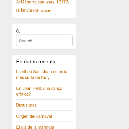
Sol
Terra
sorra
star wars
ulls
vaixell
velocitat
Entrades recents
La nit de Sant Joan no és la
més curta de l’any
En Joan Petit, una cançó
eròtica?
Dijous gras
Origen del carnaval
El dia de la marmota