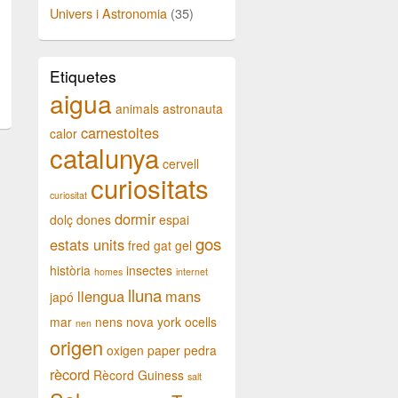
Univers i Astronomia
(35)
Etiquetes
aigua
animals
astronauta
carnestoltes
calor
catalunya
cervell
curiositats
curiositat
dormir
dolç
dones
espai
gos
estats units
fred
gat
gel
història
insectes
homes
internet
lluna
llengua
mans
japó
mar
nens
nova york
ocells
nen
origen
oxigen
paper
pedra
rècord
Rècord Guiness
salt