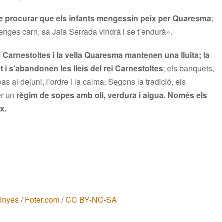
e procurar que els infants mengessin peix per Quaresma
;
nges carn, sa Jaia Serrada vindrà i se t’endurà».
ei Carnestoltes i la vella Quaresma mantenen una lluita; la
i s’abandonen les lleis del rei Carnestoltes
; els banquets,
as al dejuni, l’ordre i la calma. Segons la tradició, els
r un
règim de sopes amb oli, verdura i aigua. Només els
x.
Vinyes
/
Foter.com
/
CC BY-NC-SA