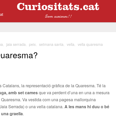
at
Som curiosos!!
ma
,
jaia serrada
,
peix
,
setmana santa
,
vella
,
vella quaresma
 Quaresma?
s Catalans, la representació gràfica de la Quaresma. Té la
ruga, amb set cames
que va perdent d’una en una a mesura
e Quaresma. Va vestida com una pagesa mallorquina
aia Serrada) o una vella catalana.
A les mans hi duu o bé
 una graella
.