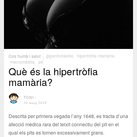
Cos humà i salut
gigantomàstia
,
hipertròfia mamària
,
macromàstia
,
pit
Què és la hipertròfia
mamària?
TONI
⋅
30 maig 2018
Descrita per primera vegada l’any 1648, es tracta d’una
afecció mèdica rara del teixit connectiu del pit en el
qual els pits es tornen excessivament grans.