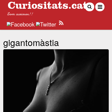
Som curiosos!!
gigantomàstia