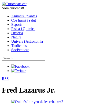
Som curiosos!!
Animals i plantes
Cos humà i salut
Esports
Física i Química
Història
Natura
Univers i Astronomia
Tradicions
SocPetit.cat
RSS
Fred Lazarus Jr.