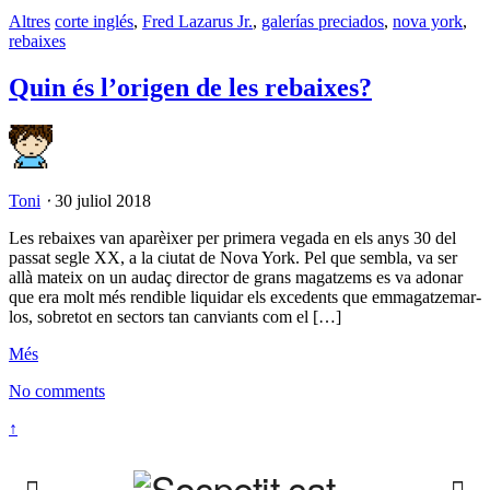
Altres
corte inglés
,
Fred Lazarus Jr.
,
galerías preciados
,
nova york
,
rebaixes
Quin és l’origen de les rebaixes?
Toni
⋅
30 juliol 2018
Les rebaixes van aparèixer per primera vegada en els anys 30 del
passat segle XX, a la ciutat de Nova York. Pel que sembla, va ser
allà mateix on un audaç director de grans magatzems es va adonar
que era molt més rendible liquidar els excedents que emmagatzemar-
los, sobretot en sectors tan canviants com el […]
Més
No comments
↑