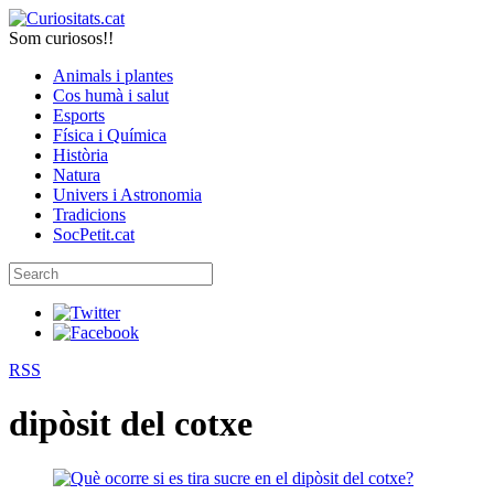
Som curiosos!!
Animals i plantes
Cos humà i salut
Esports
Física i Química
Història
Natura
Univers i Astronomia
Tradicions
SocPetit.cat
RSS
dipòsit del cotxe