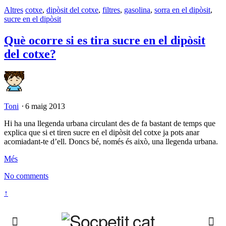
Altres
cotxe
,
dipòsit del cotxe
,
filtres
,
gasolina
,
sorra en el dipòsit
,
sucre en el dipòsit
Què ocorre si es tira sucre en el dipòsit
del cotxe?
Toni
⋅
6 maig 2013
Hi ha una llegenda urbana circulant des de fa bastant de temps que
explica que si et tiren sucre en el dipòsit del cotxe ja pots anar
acomiadant-te d’ell. Doncs bé, només és això, una llegenda urbana.
Més
No comments
↑