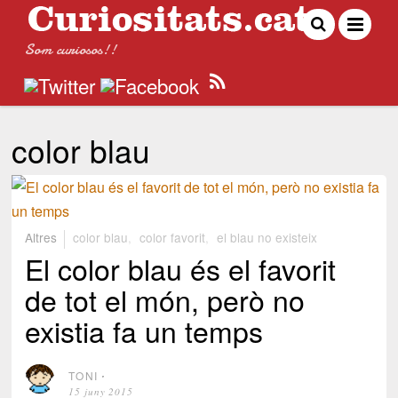
Som curiosos!!
color blau
Altres
color blau
,
color favorit
,
el blau no existeix
El color blau és el favorit
de tot el món, però no
existia fa un temps
TONI
⋅
15 juny 2015