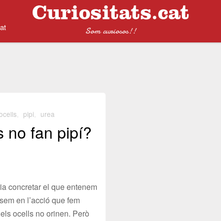
at
Som curiosos!!
ocells
,
pipi
,
urea
s no fan pipí?
ia concretar el que entenem
basem en l’acció que fem
 els ocells no orinen. Però