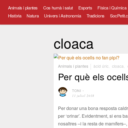
Animals i plantes
Cos humà i salut
Esports
Física i Química
Història
Natura
Univers i Astronomia
Tradicions
SocPetit.c
cloaca
Animals i plantes
àcid úric
,
cloaca
,
Per què els ocell
TONI
⋅
11 juliol 2018
Per donar una bona resposta caldr
per ‘orinar’. Evidentment, si ens 
nosaltres –i la resta de mamífers–,