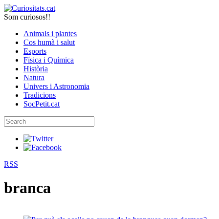
Som curiosos!!
Animals i plantes
Cos humà i salut
Esports
Física i Química
Història
Natura
Univers i Astronomia
Tradicions
SocPetit.cat
RSS
branca