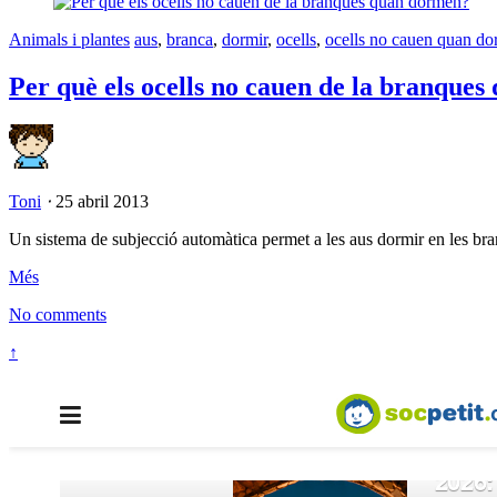
Animals i plantes
aus
,
branca
,
dormir
,
ocells
,
ocells no cauen quan d
Per què els ocells no cauen de la branque
Toni
⋅
25 abril 2013
Un sistema de subjecció automàtica permet a les aus dormir en les branqu
Més
No comments
↑