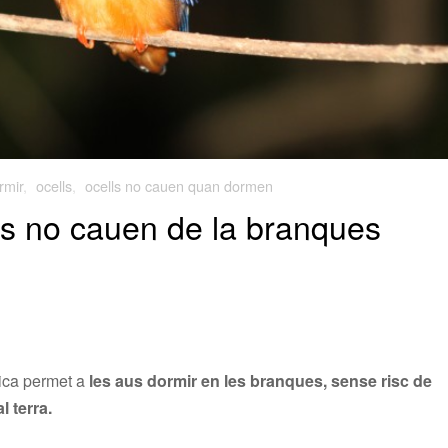
rmir
,
ocells
,
ocells no cauen quan dormen
ls no cauen de la branques
ica permet a
les aus dormir en les branques, sense risc de
l terra.