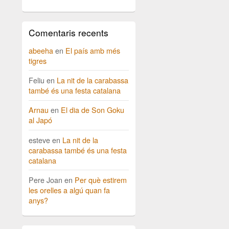
Comentaris recents
abeeha
en
El país amb més
tigres
Feliu
en
La nit de la carabassa
també és una festa catalana
Arnau
en
El dia de Son Goku
al Japó
esteve
en
La nit de la
carabassa també és una festa
catalana
Pere Joan
en
Per què estirem
les orelles a algú quan fa
anys?