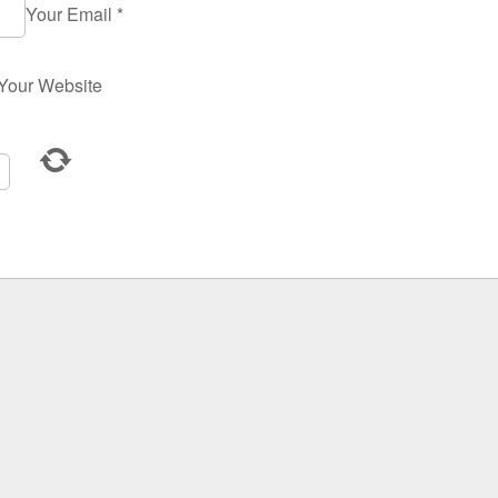
Your Email
*
Your Website