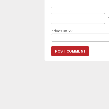
7
dues
un
5
2