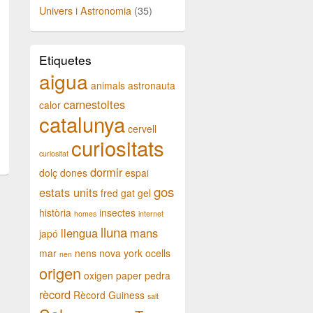
Univers i Astronomia
(35)
Etiquetes
aigua
animals
astronauta
carnestoltes
calor
catalunya
cervell
curiositats
curiositat
dormir
dolç
dones
espai
gos
estats units
fred
gat
gel
història
insectes
homes
internet
lluna
llengua
mans
japó
mar
nens
nova york
ocells
nen
origen
oxigen
paper
pedra
rècord
Rècord Guiness
salt