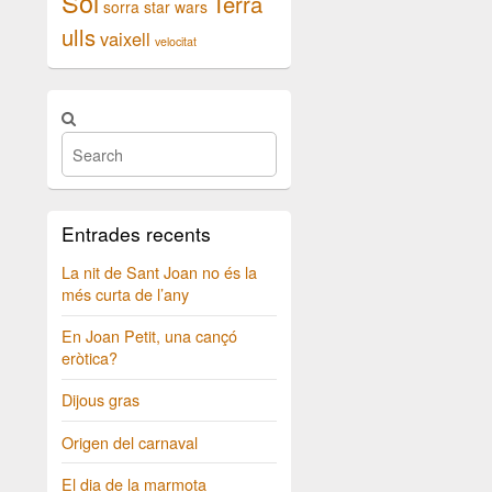
Sol
Terra
sorra
star wars
ulls
vaixell
velocitat
Entrades recents
La nit de Sant Joan no és la
més curta de l’any
En Joan Petit, una cançó
eròtica?
Dijous gras
Origen del carnaval
El dia de la marmota