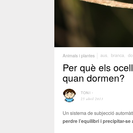
Animals i plantes
aus
,
branca
,
do
Per què els ocel
quan dormen?
TONI
⋅
25 abril 2013
Un sistema de subjecció automàt
perdre l’equilibri i precipitar-se a