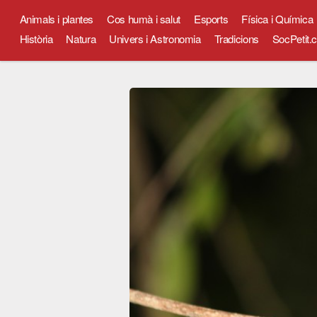
Animals i plantes
Cos humà i salut
Esports
Física i Química
Història
Natura
Univers i Astronomia
Tradicions
SocPetit.c