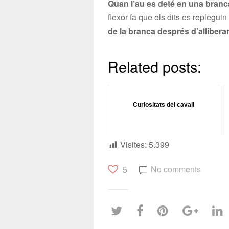
Quan l’au es deté en una branca 
flexor fa que els dits es repleguin 
de la branca després d’allibera
Related posts:
Curiositats del cavall
Visites:
5.399
No comments
5