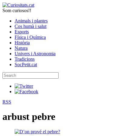
Som curiosos!!
Animals i plantes
Cos humà i salut
Esports
Física i Química
Història
Natura
Univers i Astronomia
Tradicions
SocPetit.cat
RSS
arbust pebre