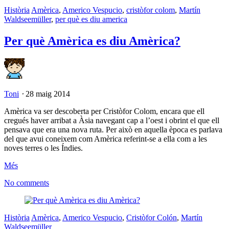
Història
Amèrica
,
Americo Vespucio
,
cristòfor colom
,
Martín
Waldseemüller
,
per què es diu america
Per què Amèrica es diu Amèrica?
Toni
⋅
28 maig 2014
Amèrica va ser descoberta per Cristòfor Colom, encara que ell
cregués haver arribat a Àsia navegant cap a l’oest i obrint el que ell
pensava que era una nova ruta. Per això en aquella època es parlava
del que avui coneixem com Amèrica referint-se a ella com a les
noves terres o les Índies.
Més
No comments
Història
Amèrica
,
Americo Vespucio
,
Cristòfor Colón
,
Martín
Waldseemüller