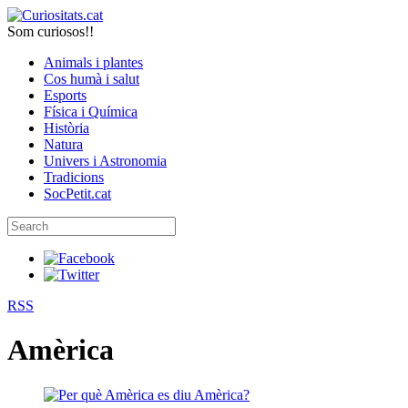
Som curiosos!!
Animals i plantes
Cos humà i salut
Esports
Física i Química
Història
Natura
Univers i Astronomia
Tradicions
SocPetit.cat
RSS
Amèrica