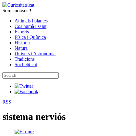
Som curiosos!!
Animals i plantes
Cos humà i salut
Esports
Física i Química
Història
Natura
Univers i Astronomia
Tradicions
SocPetit.cat
RSS
sistema nerviós