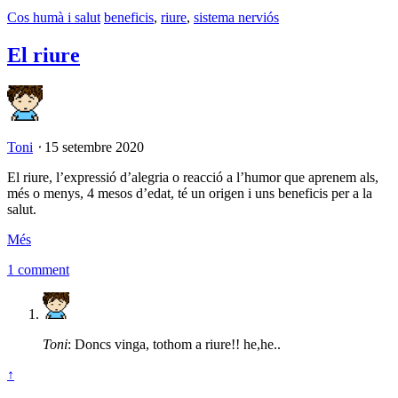
Cos humà i salut
beneficis
,
riure
,
sistema nerviós
El riure
Toni
⋅
15 setembre 2020
El riure, l’expressió d’alegria o reacció a l’humor que aprenem als,
més o menys, 4 mesos d’edat, té un origen i uns beneficis per a la
salut.
Més
1 comment
Toni
: Doncs vinga, tothom a riure!! he,he..
↑