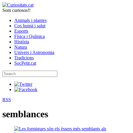
Som curiosos!!
Animals i plantes
Cos humà i salut
Esports
Física i Química
Història
Natura
Univers i Astronomia
Tradicions
SocPetit.cat
RSS
semblances