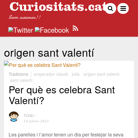
Som curiosos!!
origen sant valentí
Tradicions
emperador claudi
,
júlia
,
origen sant valentí
,
sant valentí
Per què es celebra Sant
Valentí?
TONI
⋅
14 febrer 2023
Les parelles i l’amor tenen un dia per festejar la seva