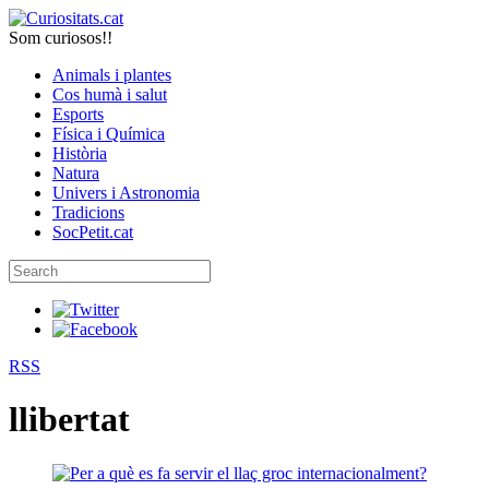
Som curiosos!!
Animals i plantes
Cos humà i salut
Esports
Física i Química
Història
Natura
Univers i Astronomia
Tradicions
SocPetit.cat
RSS
llibertat