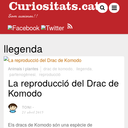
Som curiosos!!
llegenda
Animals i plantes
drac de komodo
,
llegenda
,
partenogènesi
,
reproducció
La reproducció del Drac de
Komodo
TONI
⋅
21 abril 2015
Els dracs de Komodo són una espècie de