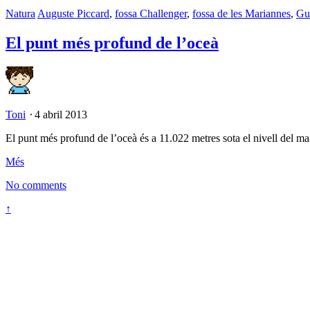
Natura
Auguste Piccard
,
fossa Challenger
,
fossa de les Mariannes
,
Gu
El punt més profund de l’oceà
Toni
⋅
4 abril 2013
El punt més profund de l’oceà és a 11.022 metres sota el nivell del mar
Més
No comments
↑