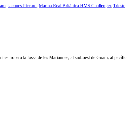
am
,
Jacques Piccard
,
Marina Real Britànica HMS Challenger
,
Trieste
 i es troba a la fossa de les Mariannes, al sud-oest de Guam, al pacífic.