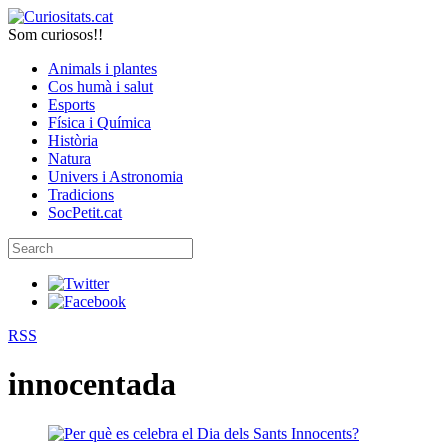
Som curiosos!!
Animals i plantes
Cos humà i salut
Esports
Física i Química
Història
Natura
Univers i Astronomia
Tradicions
SocPetit.cat
RSS
innocentada