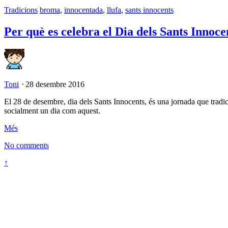
Tradicions
broma
,
innocentada
,
llufa
,
sants innocents
Per què es celebra el Dia dels Sants Innoce
Toni
⋅
28 desembre 2016
El 28 de desembre, dia dels Sants Innocents, és una jornada que tradic
socialment un dia com aquest.
Més
No comments
↑