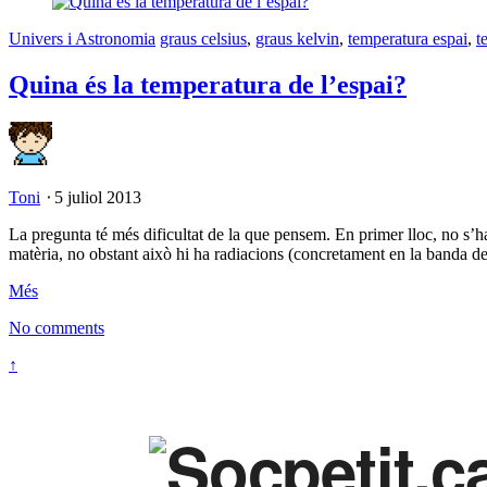
Univers i Astronomia
graus celsius
,
graus kelvin
,
temperatura espai
,
t
Quina és la temperatura de l’espai?
Toni
⋅
5 juliol 2013
La pregunta té més dificultat de la que pensem. En primer lloc, no s’hau
matèria, no obstant això hi ha radiacions (concretament en la banda d
Més
No comments
↑