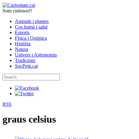
Som curiosos!!
Animals i plantes
Cos humà i salut
Esports
Física i Química
Història
Natura
Univers i Astronomia
Tradicions
SocPetit.cat
RSS
graus celsius