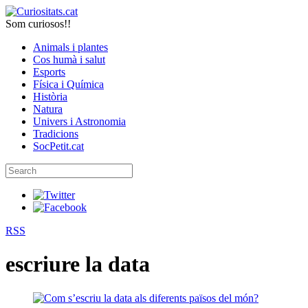
Som curiosos!!
Animals i plantes
Cos humà i salut
Esports
Física i Química
Història
Natura
Univers i Astronomia
Tradicions
SocPetit.cat
RSS
escriure la data