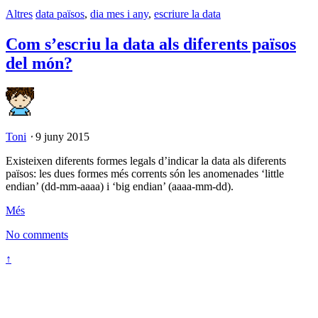
Altres
data països
,
dia mes i any
,
escriure la data
Com s’escriu la data als diferents països
del món?
Toni
⋅
9 juny 2015
Existeixen diferents formes legals d’indicar la data als diferents
països: les dues formes més corrents són les anomenades ‘little
endian’ (dd-mm-aaaa) i ‘big endian’ (aaaa-mm-dd).
Més
No comments
↑