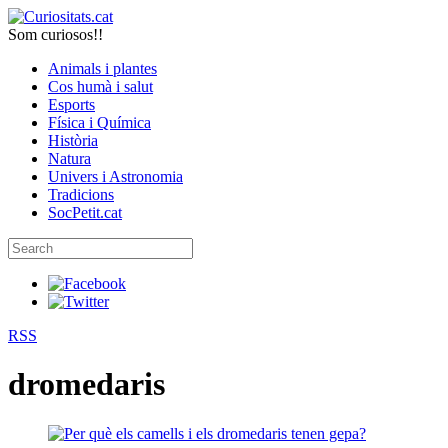
Som curiosos!!
Animals i plantes
Cos humà i salut
Esports
Física i Química
Història
Natura
Univers i Astronomia
Tradicions
SocPetit.cat
RSS
dromedaris