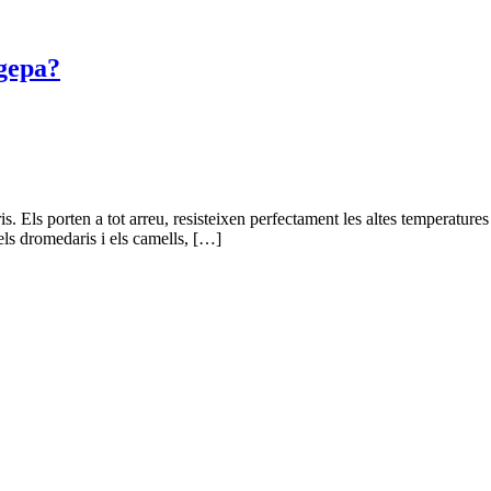
 gepa?
is. Els porten a tot arreu, resisteixen perfectament les altes temperatures
ls dromedaris i els camells, […]