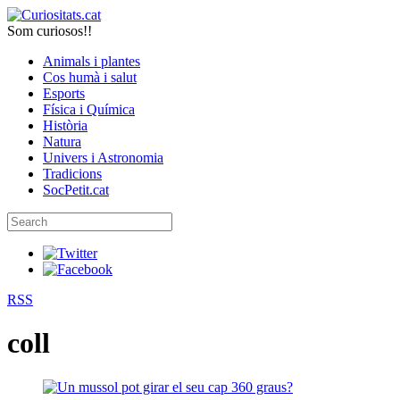
Som curiosos!!
Animals i plantes
Cos humà i salut
Esports
Física i Química
Història
Natura
Univers i Astronomia
Tradicions
SocPetit.cat
RSS
coll