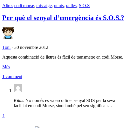
Altres
codi morse
,
missatge
,
punts
,
ratlles
,
S.O.S
Per què el senyal d’emergència és S.O.S.?
Toni
⋅
30 novembre 2012
Aquesta combinació de lletres és fàcil de transmetre en codi Morse.
Més
1 comment
Kitus
: No només es va escollir el senyal SOS per la seva
facilitat en codi Morse, sino també pel seu significat:…
↑