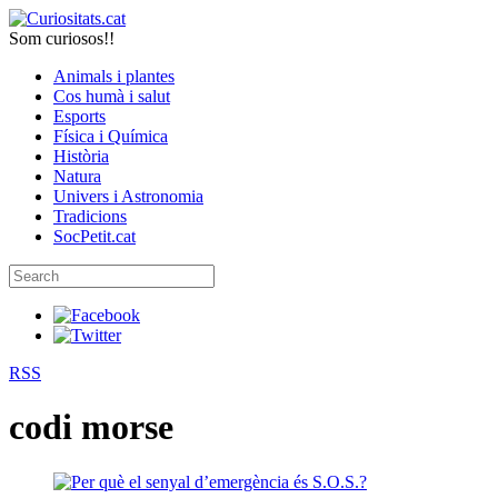
Som curiosos!!
Animals i plantes
Cos humà i salut
Esports
Física i Química
Història
Natura
Univers i Astronomia
Tradicions
SocPetit.cat
RSS
codi morse