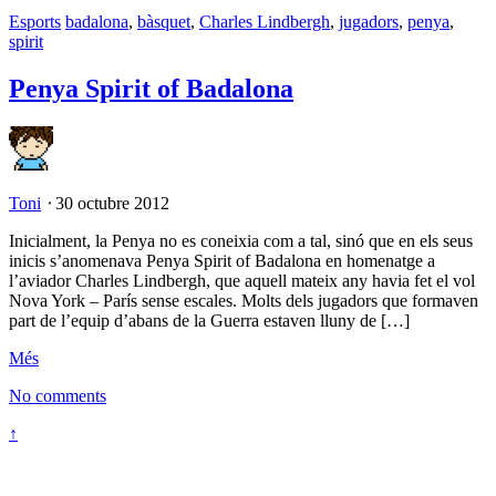
Esports
badalona
,
bàsquet
,
Charles Lindbergh
,
jugadors
,
penya
,
spirit
Penya Spirit of Badalona
Toni
⋅
30 octubre 2012
Inicialment, la Penya no es coneixia com a tal, sinó que en els seus
inicis s’anomenava Penya Spirit of Badalona en homenatge a
l’aviador Charles Lindbergh, que aquell mateix any havia fet el vol
Nova York – París sense escales. Molts dels jugadors que formaven
part de l’equip d’abans de la Guerra estaven lluny de […]
Més
No comments
↑