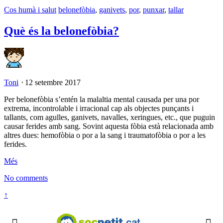
Cos humà i salut
belonefòbia
,
ganivets
,
por
,
punxar
,
tallar
Què és la belonefòbia?
Toni
⋅
12 setembre 2017
Per belonefòbia s’entén la malaltia mental causada per una por
extrema, incontrolable i irracional cap als objectes punçants i
tallants, com agulles, ganivets, navalles, xeringues, etc., que puguin
causar ferides amb sang. Sovint aquesta fòbia està relacionada amb
altres dues: hemofòbia o por a la sang i traumatofòbia o por a les
ferides.
Més
No comments
↑