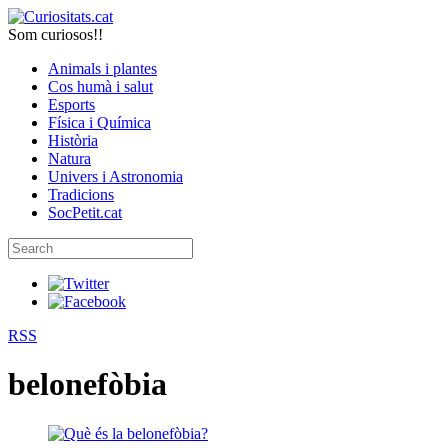
Som curiosos!!
Animals i plantes
Cos humà i salut
Esports
Física i Química
Història
Natura
Univers i Astronomia
Tradicions
SocPetit.cat
RSS
belonefòbia