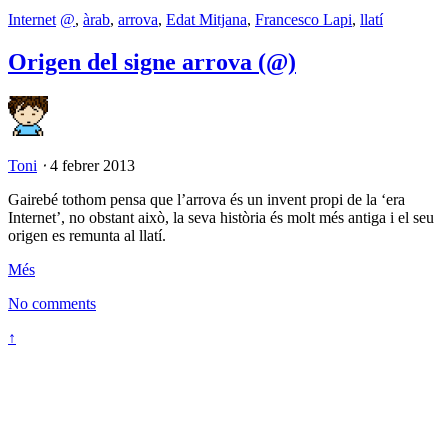
Internet
@
,
àrab
,
arrova
,
Edat Mitjana
,
Francesco Lapi
,
llatí
Origen del signe arrova (@)
Toni
⋅
4 febrer 2013
Gairebé tothom pensa que l’arrova és un invent propi de la ‘era
Internet’, no obstant això, la seva història és molt més antiga i el seu
origen es remunta al llatí.
Més
No comments
↑