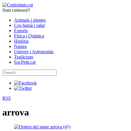
Som curiosos!!
Animals i plantes
Cos humà i salut
Esports
Física i Química
Història
Natura
Univers i Astronomia
Tradicions
SocPetit.cat
RSS
arrova