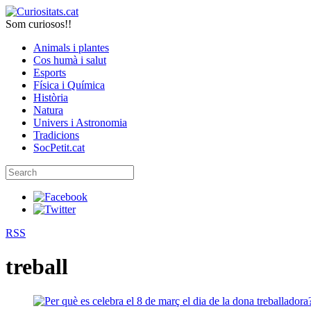
Som curiosos!!
Animals i plantes
Cos humà i salut
Esports
Física i Química
Història
Natura
Univers i Astronomia
Tradicions
SocPetit.cat
RSS
treball