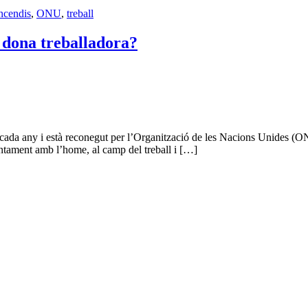
ncendis
,
ONU
,
treball
a dona treballadora?
e cada any i està reconegut per l’Organització de les Nacions Unides (ON
untament amb l’home, al camp del treball i […]