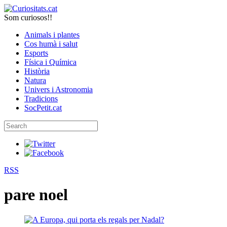
Som curiosos!!
Animals i plantes
Cos humà i salut
Esports
Física i Química
Història
Natura
Univers i Astronomia
Tradicions
SocPetit.cat
RSS
pare noel