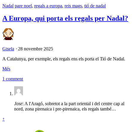
Nadal
pare noel
,
regals a europa
,
reis mags
,
tió de nadal
A Europa, qui porta els regals per Nadal?
Gisela
⋅
28 novembre 2025
A Catalunya, per exemple, els regals ens els porta el Tió de Nadal.
Més
1 comment
Jose
: A l'Aragó, sobretot a la part oriental i del centre cap al
nord, zona pirenaica i pre-pirenaica, els regals també…
↑