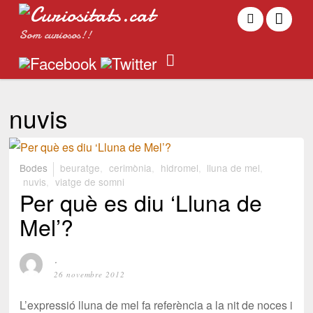
Som curiosos!!
nuvis
Bodes
beuratge
,
cerimònia
,
hidromel
,
lluna de mel
,
nuvis
,
viatge de somni
Per què es diu ‘Lluna de
Mel’?
⋅
26 novembre 2012
L’expressió lluna de mel fa referència a la nit de noces i