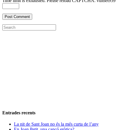
Time limit is exhausted. Please reload CAPTCHA.
vuit
set
9
5
9
Entrades recents
La nit de Sant Joan no és la més curta de l’any
En Joan Petit, una cançó eròtica?