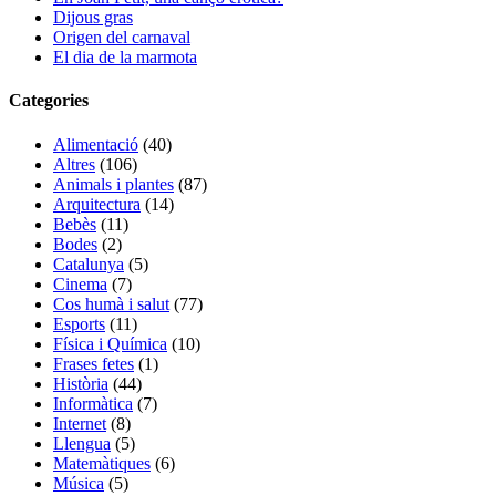
Dijous gras
Origen del carnaval
El dia de la marmota
Categories
Alimentació
(40)
Altres
(106)
Animals i plantes
(87)
Arquitectura
(14)
Bebès
(11)
Bodes
(2)
Catalunya
(5)
Cinema
(7)
Cos humà i salut
(77)
Esports
(11)
Física i Química
(10)
Frases fetes
(1)
Història
(44)
Informàtica
(7)
Internet
(8)
Llengua
(5)
Matemàtiques
(6)
Música
(5)