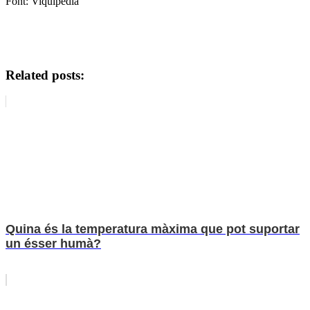
Font: Viquipèdia
Related posts:
Quina és la temperatura màxima que pot suportar
un ésser humà?