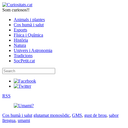
Som curiosos!!
Animals i plantes
Cos humà i salut
Esports
Física i Química
Història
Natura
Univers i Astronomia
Tradicions
SocPetit.cat
RSS
Cos humà i salut
glutamat monosòdic
,
GMS
,
gust de brou
,
sabor
llengua
,
umami