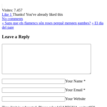
Visites:
7.457
Like
1
Thanks!
You've already liked this
No comments
«
Saps que els flamencs són roses perquè mengen gambes?
»
El dia
del pare
Leave a Reply
Your Name
*
Your Email
*
Your Website