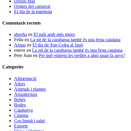
Dijous gras
Origen del carnaval
El dia de la marmota
Comentaris recents
abeeha
en
El país amb més tigres
Feliu
en
La nit de la carabassa també és una festa catalana
Arnau
en
El dia de Son Goku al Japó
esteve
en
La nit de la carabassa també és una festa catalana
Pere Joan
en
Per què estirem les orelles a algú quan fa anys?
Categories
Alimentació
Altres
Animals i plantes
Arquitectura
Bebès
Bodes
Catalunya
Cinema
Cos humà i salut
Esports