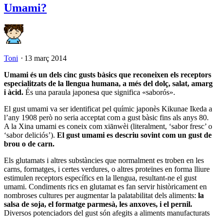
Umami?
Toni
⋅
13 març 2014
Umami és un dels cinc gusts bàsics que reconeixen els receptors
especialitzats de la llengua humana, a més del dolç, salat, amarg
i àcid.
És una paraula japonesa que significa «saborós».
El gust umami va ser identificat pel químic japonès Kikunae Ikeda a
l’any 1908 però no seria acceptat com a gust bàsic fins als anys 80.
A la Xina umami es coneix com xiānwèi (literalment, ‘sabor fresc’ o
‘sabor deliciós’).
El gust umami es descriu sovint com un gust de
brou o de carn.
Els glutamats i altres substàncies que normalment es troben en les
carns, formatges, i certes verdures, o altres proteïnes en forma lliure
estimulen receptors específics en la llengua, resultant-ne el gust
umami. Condiments rics en glutamat es fan servir històricament en
nombroses cultures per augmentar la palatabilitat dels aliments:
la
salsa de soja, el formatge parmesà, les anxoves, i el pernil.
Diversos potenciadors del gust són afegits a aliments manufacturats