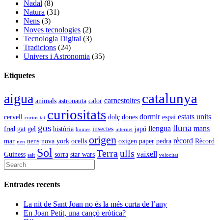
Nadal
(8)
Natura
(31)
Nens
(3)
Noves tecnologies
(2)
Tecnologia Digital
(3)
Tradicions
(24)
Univers i Astronomia
(35)
Etiquetes
catalunya
aigua
carnestoltes
animals
astronauta
calor
curiositats
dormir
estats units
cervell
dolç
dones
espai
curiositat
gos
lluna
llengua
mans
fred
gat
gel
història
insectes
japó
homes
internet
origen
rècord
mar
nens
nova york
ocells
oxigen
paper
pedra
Rècord
nen
Sol
Terra
ulls
vaixell
Guiness
sorra
star wars
salt
velocitat
Entrades recents
La nit de Sant Joan no és la més curta de l’any
En Joan Petit, una cançó eròtica?