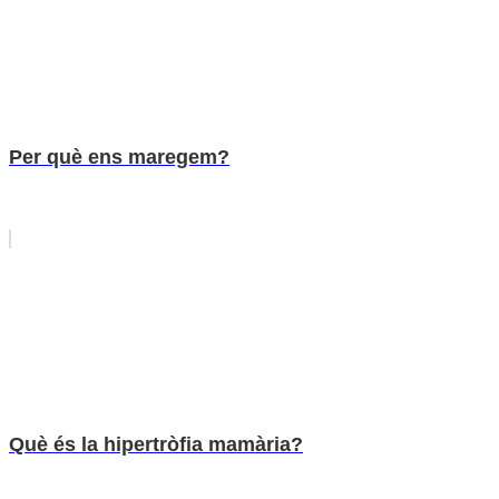
Per què ens maregem?
Què és la hipertròfia mamària?