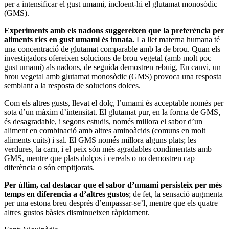
per a intensificar el gust umami, incloent-hi el glutamat monosòdic
(GMS).
Experiments amb els nadons suggereixen que la preferència per
aliments rics en gust umami és innata.
La llet materna humana té
una concentració de glutamat comparable amb la de brou. Quan els
investigadors ofereixen solucions de brou vegetal (amb molt poc
gust umami) als nadons, de seguida demostren rebuig, En canvi, un
brou vegetal amb glutamat monosòdic (GMS) provoca una resposta
semblant a la resposta de solucions dolces.
Com els altres gusts, llevat el dolç, l’umami és acceptable només per
sota d’un màxim d’intensitat. El glutamat pur, en la forma de GMS,
és desagradable, i segons estudis, només millora el sabor d’un
aliment en combinació amb altres aminoàcids (comuns en molt
aliments cuits) i sal. El GMS només millora alguns plats; les
verdures, la carn, i el peix són més agradables condimentats amb
GMS, mentre que plats dolços i cereals o no demostren cap
diferència o són empitjorats.
Per últim, cal destacar que el sabor d’umami persisteix per més
temps en diferencia a d’altres gustos
; de fet, la sensació augmenta
per una estona breu després d’empassar-se’l, mentre que els quatre
altres gustos bàsics disminueixen ràpidament.