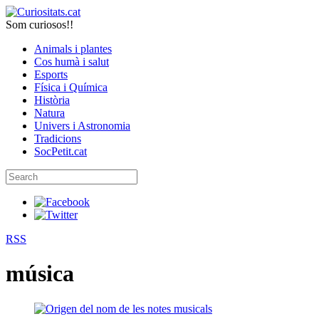
Som curiosos!!
Animals i plantes
Cos humà i salut
Esports
Física i Química
Història
Natura
Univers i Astronomia
Tradicions
SocPetit.cat
RSS
música