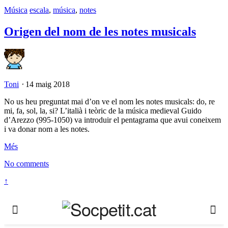
Música
escala
,
música
,
notes
Origen del nom de les notes musicals
Toni
⋅
14 maig 2018
No us heu preguntat mai d’on ve el nom les notes musicals: do, re
mi, fa, sol, la, si? L’italià i teòric de la música medieval Guido
d’Arezzo (995-1050) va introduir el pentagrama que avui coneixem
i va donar nom a les notes.
Més
No comments
↑