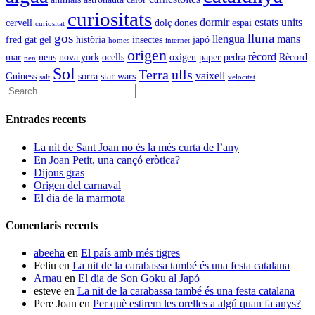
curiositats
dormir
estats units
cervell
dolç
dones
espai
curiositat
gos
lluna
llengua
mans
fred
gat
gel
història
insectes
japó
homes
internet
origen
rècord
mar
nens
nova york
ocells
oxigen
paper
pedra
Rècord
nen
Sol
Terra
ulls
vaixell
Guiness
sorra
star wars
salt
velocitat
Entrades recents
La nit de Sant Joan no és la més curta de l’any
En Joan Petit, una cançó eròtica?
Dijous gras
Origen del carnaval
El dia de la marmota
Comentaris recents
abeeha
en
El país amb més tigres
Feliu
en
La nit de la carabassa també és una festa catalana
Arnau
en
El dia de Son Goku al Japó
esteve
en
La nit de la carabassa també és una festa catalana
Pere Joan
en
Per què estirem les orelles a algú quan fa anys?