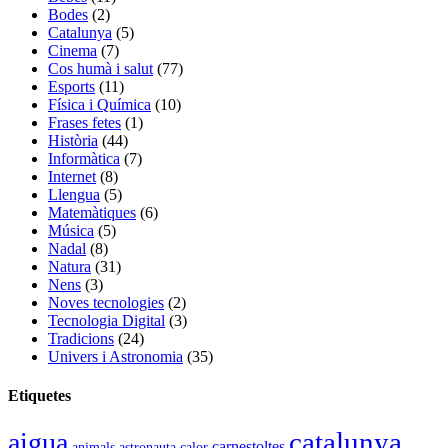
Bodes
(2)
Catalunya
(5)
Cinema
(7)
Cos humà i salut
(77)
Esports
(11)
Física i Química
(10)
Frases fetes
(1)
Història
(44)
Informàtica
(7)
Internet
(8)
Llengua
(5)
Matemàtiques
(6)
Música
(5)
Nadal
(8)
Natura
(31)
Nens
(3)
Noves tecnologies
(2)
Tecnologia Digital
(3)
Tradicions
(24)
Univers i Astronomia
(35)
Etiquetes
catalunya
aigua
carnestoltes
animals
astronauta
calor