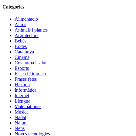
Categories
Alimentació
Altres
Animals i plantes
Arquitectura
Bebès
Bodes
Catalunya
Cinema
Cos humà i salut
Esports
Física i Química
Frases fetes
Història
Informàtica
Internet
Llengua
Matemàtiques
Música
Nadal
Natura
Nens
Noves tecnologies