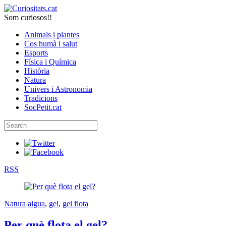
Som curiosos!!
Animals i plantes
Cos humà i salut
Esports
Física i Química
Història
Natura
Univers i Astronomia
Tradicions
SocPetit.cat
RSS
Natura
aigua
,
gel
,
gel flota
Per què flota el gel?