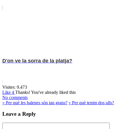
D'on ve la sorra de la platja?
Visites:
9.473
Like
4
Thanks!
You've already liked this
No comments
«
Per què les balenes són tan grans?
»
Per què tenim dos ulls?
Leave a Reply