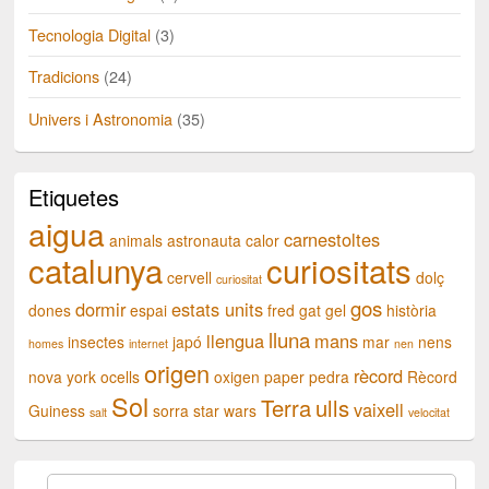
Tecnologia Digital
(3)
Tradicions
(24)
Univers i Astronomia
(35)
Etiquetes
aigua
carnestoltes
animals
astronauta
calor
catalunya
curiositats
cervell
dolç
curiositat
gos
dormir
estats units
dones
espai
fred
gat
gel
història
lluna
llengua
mans
insectes
japó
mar
nens
homes
internet
nen
origen
rècord
nova york
ocells
oxigen
paper
pedra
Rècord
Sol
Terra
ulls
vaixell
Guiness
sorra
star wars
salt
velocitat