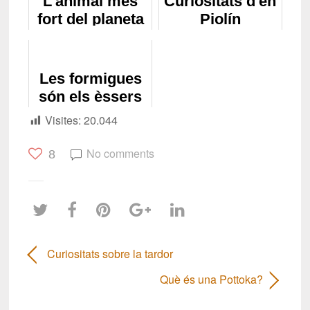
L'animal més
Curiositats d'en
fort del planeta
Piolín
Les formigues
són els èssers
més semblants
Visites:
20.044
als humans
No comments
8
Curiositats sobre la tardor
Què és una Pottoka?