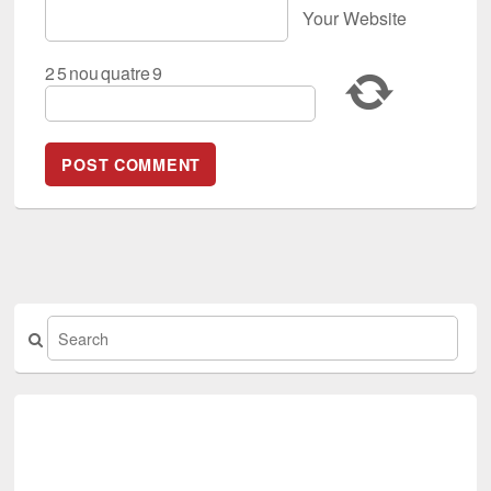
Your Website
2
5
nou
quatre
9