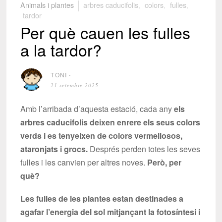
Animals i plantes
arbres caducifolis
,
colors
,
fulles
,
tardor
Per què cauen les fulles
a la tardor?
TONI
⋅
21 setembre 2025
Amb l’arribada d’aquesta estació, cada any
els
arbres caducifolis deixen enrere els seus colors
verds i es tenyeixen de colors vermellosos,
ataronjats i grocs.
Després perden totes les seves
fulles i les canvien per altres noves.
Però, per
què?
Les fulles de les plantes estan destinades a
agafar l’energia del sol mitjançant la fotosíntesi i