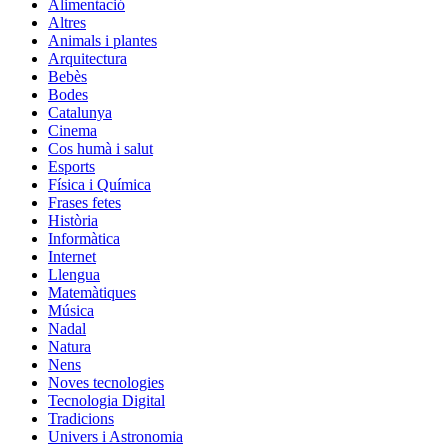
Alimentació
Altres
Animals i plantes
Arquitectura
Bebès
Bodes
Catalunya
Cinema
Cos humà i salut
Esports
Física i Química
Frases fetes
Història
Informàtica
Internet
Llengua
Matemàtiques
Música
Nadal
Natura
Nens
Noves tecnologies
Tecnologia Digital
Tradicions
Univers i Astronomia