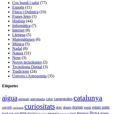
Cos humà i salut
(77)
Esports
(11)
Física i Química
(10)
Frases fetes
(1)
Història
(44)
Informàtica
(7)
Internet
(8)
Llengua
(5)
Matemàtiques
(6)
Música
(5)
Nadal
(8)
Natura
(31)
Nens
(3)
Noves tecnologies
(2)
Tecnologia Digital
(3)
Tradicions
(24)
Univers i Astronomia
(35)
Etiquetes
catalunya
aigua
carnestoltes
animals
astronauta
calor
curiositats
dormir
estats units
cervell
dolç
dones
espai
curiositat
gos
lluna
llengua
mans
fred
gat
gel
història
insectes
japó
homes
internet