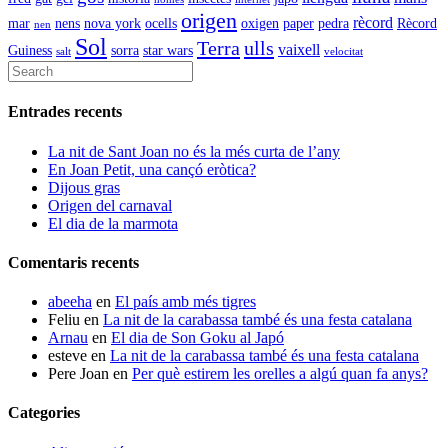
origen
rècord
mar
nens
nova york
ocells
oxigen
paper
pedra
Rècord
nen
Sol
Terra
ulls
vaixell
Guiness
sorra
star wars
salt
velocitat
Entrades recents
La nit de Sant Joan no és la més curta de l’any
En Joan Petit, una cançó eròtica?
Dijous gras
Origen del carnaval
El dia de la marmota
Comentaris recents
abeeha
en
El país amb més tigres
Feliu
en
La nit de la carabassa també és una festa catalana
Arnau
en
El dia de Son Goku al Japó
esteve
en
La nit de la carabassa també és una festa catalana
Pere Joan
en
Per què estirem les orelles a algú quan fa anys?
Categories