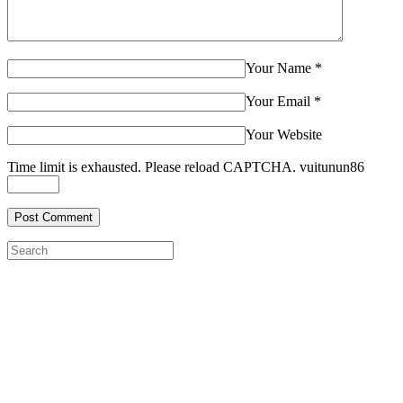
Your Name
*
Your Email
*
Your Website
Time limit is exhausted. Please reload CAPTCHA.
vuit
un
un
8
6