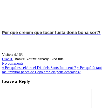
Per què creiem que tocar fusta dóna bona sort?
Visites:
4.163
Like
0
Thanks!
You've already liked this
No comments
«
Per què es celebra el Dia dels Sants Innocents?
»
Per què fa tant
mal trepitjar peces de Lego amb els peus descalços?
Leave a Reply