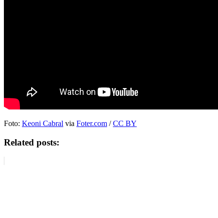
Foto:
Keoni Cabral
via
Foter.com
/
CC BY
Related posts: