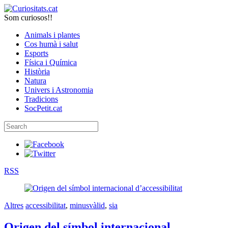
Som curiosos!!
Animals i plantes
Cos humà i salut
Esports
Física i Química
Història
Natura
Univers i Astronomia
Tradicions
SocPetit.cat
RSS
Altres
accessibilitat
,
minusvàlid
,
sia
Origen del símbol internacional