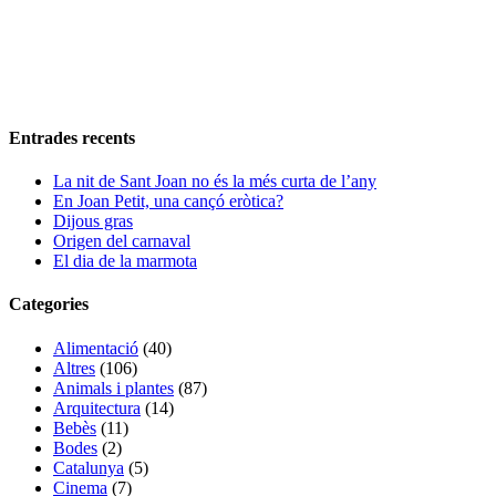
Entrades recents
La nit de Sant Joan no és la més curta de l’any
En Joan Petit, una cançó eròtica?
Dijous gras
Origen del carnaval
El dia de la marmota
Categories
Alimentació
(40)
Altres
(106)
Animals i plantes
(87)
Arquitectura
(14)
Bebès
(11)
Bodes
(2)
Catalunya
(5)
Cinema
(7)