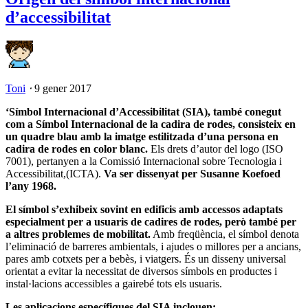
d’accessibilitat
Toni
⋅
9 gener 2017
‘Símbol Internacional d’Accessibilitat (SIA), també conegut
com a Símbol Internacional de la cadira de rodes, consisteix en
un quadre blau amb la imatge estilitzada d’una persona en
cadira de rodes en color blanc.
Els drets d’autor del logo (ISO
7001), pertanyen a la Comissió Internacional sobre Tecnologia i
Accessibilitat,(ICTA).
Va ser dissenyat per Susanne Koefoed
l’any 1968.
El símbol s’exhibeix sovint en edificis amb accessos adaptats
especialment per a usuaris de cadires de rodes, però també per
a altres problemes de mobilitat.
Amb freqüència, el símbol denota
l’eliminació de barreres ambientals, i ajudes o millores per a ancians,
pares amb cotxets per a bebès, i viatgers. És un disseny universal
orientat a evitar la necessitat de diversos símbols en productes i
instal·lacions accessibles a gairebé tots els usuaris.
Les aplicacions específiques del SIA inclouen: