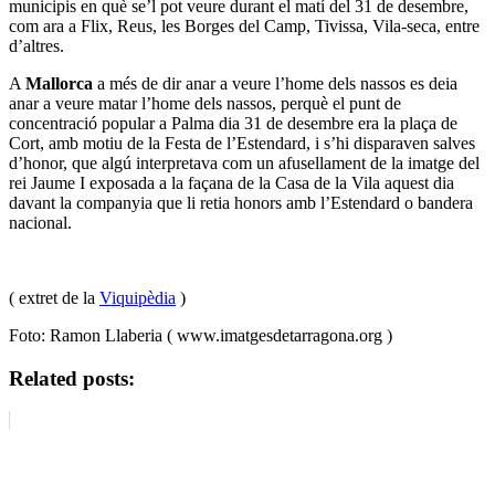
municipis en què se’l pot veure durant el matí del 31 de desembre,
com ara a Flix, Reus, les Borges del Camp, Tivissa, Vila-seca, entre
d’altres.
A
Mallorca
a més de dir anar a veure l’home dels nassos es deia
anar a veure matar l’home dels nassos, perquè el punt de
concentració popular a Palma dia 31 de desembre era la plaça de
Cort, amb motiu de la Festa de l’Estendard, i s’hi disparaven salves
d’honor, que algú interpretava com un afusellament de la imatge del
rei Jaume I exposada a la façana de la Casa de la Vila aquest dia
davant la companyia que li retia honors amb l’Estendard o bandera
nacional.
( extret de la
Viquipèdia
)
Foto: Ramon Llaberia ( www.imatgesdetarragona.org )
Related posts: