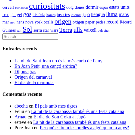
curiositats
dormir
estats units
cervell
dolç
dones
espai
curiositat
gos
lluna
llengua
mans
fred
gat
gel
història
insectes
japó
homes
internet
origen
rècord
mar
nens
nova york
ocells
oxigen
paper
pedra
Rècord
nen
Sol
Terra
ulls
vaixell
Guiness
sorra
star wars
salt
velocitat
Entrades recents
La nit de Sant Joan no és la més curta de l’any
En Joan Petit, una cançó eròtica?
Dijous gras
Origen del carnaval
El dia de la marmota
Comentaris recents
abeeha
en
El país amb més tigres
Feliu
en
La nit de la carabassa també és una festa catalana
Arnau
en
El dia de Son Goku al Japó
esteve
en
La nit de la carabassa també és una festa catalana
Pere Joan
en
Per què estirem les orelles a algú quan fa anys?