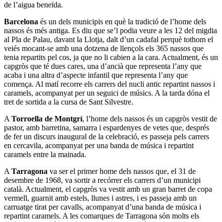
de l’aigua beneïda.
Barcelona
és un dels municipis en què la tradició de l’home dels
nassos és més antiga. Es diu que se’l podia veure a les 12 del migdia
al Pla de Palau, davant la Llotja, dalt d’un cadafal perquè tothom el
veiés mocant-se amb una dotzena de llençols els 365 nassos que
tenia repartits pel cos, ja que no li cabien a la cara. Actualment, és un
capgròs que té dues cares, una d’ancià que representa l’any que
acaba i una altra d’aspecte infantil que representa l’any que
comença. Al matí recorre els carrers del nucli antic repartint nassos i
caramels, acompanyat per un seguici de músics. A la tarda dóna el
tret de sortida a la cursa de Sant Silvestre.
A
Torroella de Montgrí
, l’home dels nassos és un capgròs vestit de
pastor, amb barretina, samarra i espardenyes de vetes que, després
de fer un discurs inaugural de la celebració, es passeja pels carrers
en cercavila, acompanyat per una banda de música i repartint
caramels entre la mainada.
A
Tarragona
va ser el primer home dels nassos que, el 31 de
desembre de 1968, va sortir a recórrer els carrers d’un municipi
català. Actualment, el capgròs va vestit amb un gran barret de copa
vermell, guarnit amb estels, llunes i astres, i es passeja amb un
carruatge tirat per cavalls, acompanyat d’una banda de música i
repartint caramels. A les comarques de Tarragona són molts els