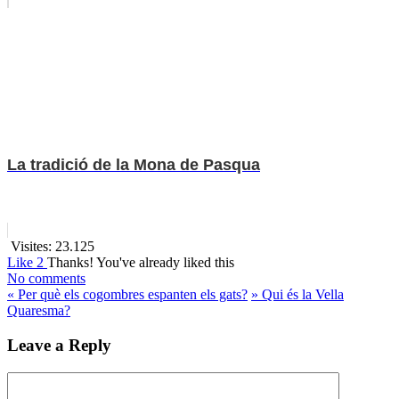
La tradició de la Mona de Pasqua
Visites:
23.125
Like
2
Thanks!
You've already liked this
No comments
«
Per què els cogombres espanten els gats?
»
Qui és la Vella
Quaresma?
Leave a Reply