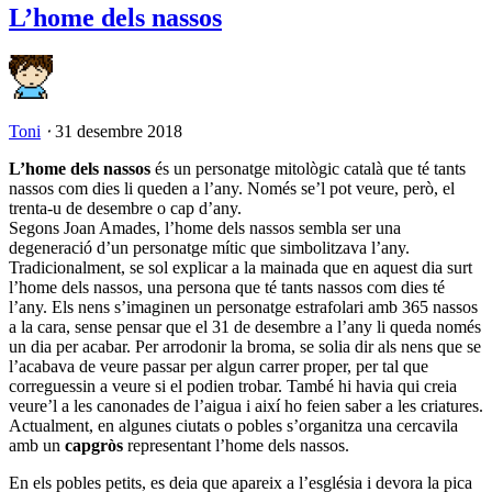
L’home dels nassos
Toni
⋅
31 desembre 2018
L’home dels nassos
és un personatge mitològic català que té tants
nassos com dies li queden a l’any. Només se’l pot veure, però, el
trenta-u de desembre o cap d’any.
Segons Joan Amades, l’home dels nassos sembla ser una
degeneració d’un personatge mític que simbolitzava l’any.
Tradicionalment, se sol explicar a la mainada que en aquest dia surt
l’home dels nassos, una persona que té tants nassos com dies té
l’any. Els nens s’imaginen un personatge estrafolari amb 365 nassos
a la cara, sense pensar que el 31 de desembre a l’any li queda només
un dia per acabar. Per arrodonir la broma, se solia dir als nens que se
l’acabava de veure passar per algun carrer proper, per tal que
correguessin a veure si el podien trobar. També hi havia qui creia
veure’l a les canonades de l’aigua i així ho feien saber a les criatures.
Actualment, en algunes ciutats o pobles s’organitza una cercavila
amb un
capgròs
representant l’home dels nassos.
En els pobles petits, es deia que apareix a l’església i devora la pica