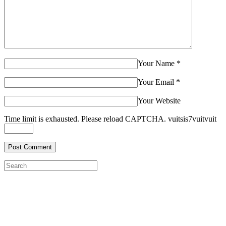
Your Name
*
Your Email
*
Your Website
Time limit is exhausted. Please reload CAPTCHA.
vuit
sis
7
vuit
vuit