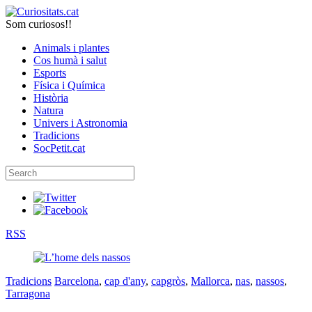
Som curiosos!!
Animals i plantes
Cos humà i salut
Esports
Física i Química
Història
Natura
Univers i Astronomia
Tradicions
SocPetit.cat
RSS
Tradicions
Barcelona
,
cap d'any
,
capgròs
,
Mallorca
,
nas
,
nassos
,
Tarragona