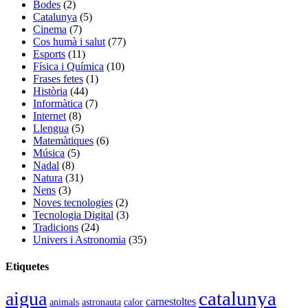
Bodes
(2)
Catalunya
(5)
Cinema
(7)
Cos humà i salut
(77)
Esports
(11)
Física i Química
(10)
Frases fetes
(1)
Història
(44)
Informàtica
(7)
Internet
(8)
Llengua
(5)
Matemàtiques
(6)
Música
(5)
Nadal
(8)
Natura
(31)
Nens
(3)
Noves tecnologies
(2)
Tecnologia Digital
(3)
Tradicions
(24)
Univers i Astronomia
(35)
Etiquetes
catalunya
aigua
carnestoltes
animals
astronauta
calor