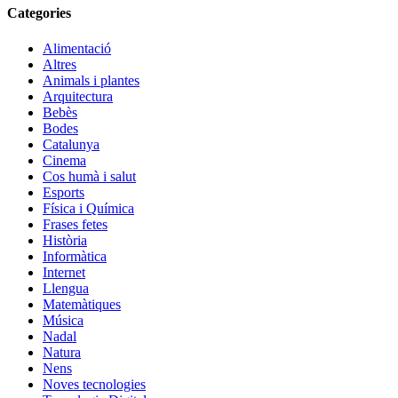
Categories
Alimentació
Altres
Animals i plantes
Arquitectura
Bebès
Bodes
Catalunya
Cinema
Cos humà i salut
Esports
Física i Química
Frases fetes
Història
Informàtica
Internet
Llengua
Matemàtiques
Música
Nadal
Natura
Nens
Noves tecnologies