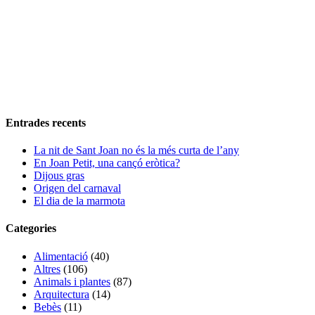
Entrades recents
La nit de Sant Joan no és la més curta de l’any
En Joan Petit, una cançó eròtica?
Dijous gras
Origen del carnaval
El dia de la marmota
Categories
Alimentació
(40)
Altres
(106)
Animals i plantes
(87)
Arquitectura
(14)
Bebès
(11)